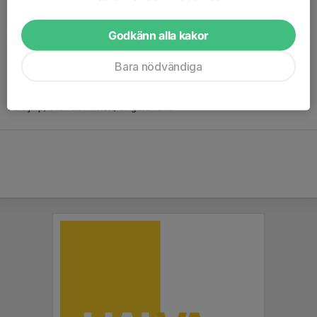
sig på de olika passen under dagen samt för uppsättning och
nedtagning av tältet.
Godkänn alla kakor
Vi tar också tacksamt emot bullar, kakor eller andra fikabröd
Bara nödvändiga
som kan säljas under dagen. 😊☕🥨🍪🚗
All hjälp, stor som liten, är guld värd!