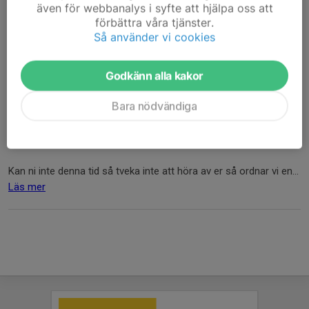
även för webbanalys i syfte att hjälpa oss att
förbättra våra tjänster.
Så använder vi cookies
Godkänn alla kakor
Bara nödvändiga
Det blev lite fel när trycknisse var framme och datumen
blandades ihop. Men nu ska allt vara rättat! Är ni intresserade
kan ni fylla i detta
formulär.
Kan ni inte denna tid så tveka inte att höra av er så ordnar vi en...
Läs mer