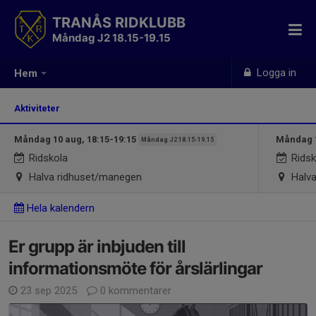
TRANÅS RIDKLUBB
Måndag J2 18.15-19.15
Logga in
Hem
Aktiviteter
Måndag 10 aug, 18:15-19:15
Måndag 1
Måndag J2 18.15-19.15
Ridskola
Ridsk
Halva ridhuset/manegen
Halva
Hela kalendern
Er grupp är inbjuden till
informationsmöte för årslärlingar
23 sep 2025
0 kommentarer