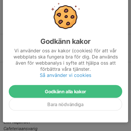
Observera att styrelsen inte besvarar frågor som skickas privat
via några sociala medier till enskilda ledamöter.
Vi tar med potentiella frågor och synpunkter till styrelsemöten
och svarar därefter.
Godkänn kakor
Kontakta styrelsen
Vi använder oss av kakor (cookies) för att vår
till formuläret
webbplats ska fungera bra för dig. De används
även för webbanalys i syfte att hjälpa oss att
förbättra våra tjänster.
Styrelsemedlemmar
Så använder vi cookies
Rickard Svärd
Ordförande, personalfrågor
Godkänn alla kakor
Klara Ekengard
Bara nödvändiga
Kassör, vice ordförande
Elin Kajander
Cafeteriaansvarig