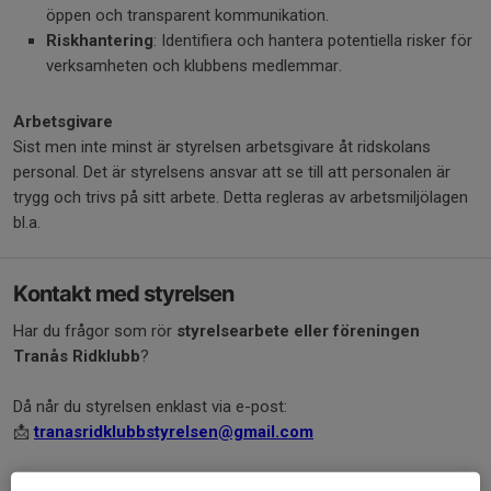
öppen och transparent kommunikation.
Riskhantering
: Identifiera och hantera potentiella risker för
verksamheten och klubbens medlemmar.
Arbetsgivare
Sist men inte minst är styrelsen arbetsgivare åt ridskolans
personal. Det är styrelsens ansvar att se till att personalen är
trygg och trivs på sitt arbete. Detta regleras av arbetsmiljölagen
bl.a.
Kontakt med styrelsen
Har du frågor som rör
styrelsearbete eller föreningen
Tranås Ridklubb
?
Då når du styrelsen enklast via e-post:
📩
tranasridklubbstyrelsen@gmail.com