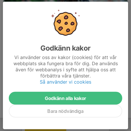
Godkänn kakor
Här hamnar automatiskt de senaste nyheterna på hemsidan. För
Vi använder oss av kakor (cookies) för att vår
att kunna börja administrera hemsidan loggar du in högst upp till
webbplats ska fungera bra för dig. De används
höger.
även för webbanalys i syfte att hjälpa oss att
förbättra våra tjänster.
/Svenskalag.se
Så använder vi cookies
Godkänn alla kakor
Bara nödvändiga