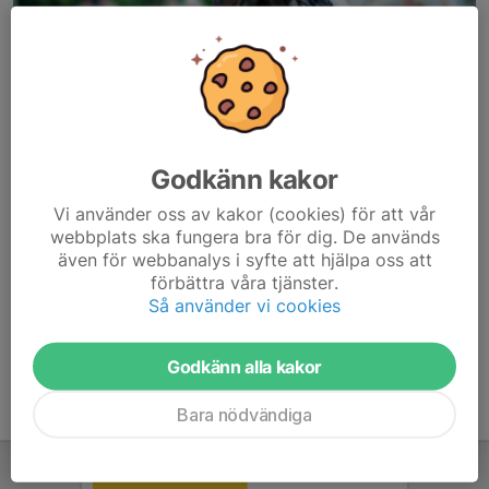
Godkänn kakor
Här hamnar automatiskt de senaste nyheterna på hemsidan. För
Vi använder oss av kakor (cookies) för att vår
att kunna börja administrera hemsidan loggar du in högst upp till
webbplats ska fungera bra för dig. De används
höger.
även för webbanalys i syfte att hjälpa oss att
förbättra våra tjänster.
/Svenskalag.se
Så använder vi cookies
Godkänn alla kakor
Bara nödvändiga