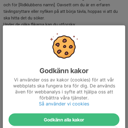
och för [Ridklubbens namn]. Oavsett om du är en erfaren
tävlingsryttare eller nyfiken på att börja tävla, hoppas vi att du
ska hitta det du söker.
Under de olika flikarna kan du utforska:
Tävlingsschema:
Se kommande tävlingar och planera din
säsong.
Tävlingssektion:
Lär känna vår tävlingssektion och deras
arbete.
Licensryttare:
Information för dig som är eller vill bli
licensryttare för klubben.
Godkänn kakor
Sidan är under uppbyggnad och mer information kommer
Vi använder oss av kakor (cookies) för att vår
löpande.
webbplats ska fungera bra för dig. De används
Vi ser fram emot att se dig på tävlingsbanan!
även för webbanalys i syfte att hjälpa oss att
förbättra våra tjänster.
Tävlingsschema
Så använder vi cookies
Hitta våra tävlingsevenemang här
Godkänn alla kakor
Tävlingssektionen