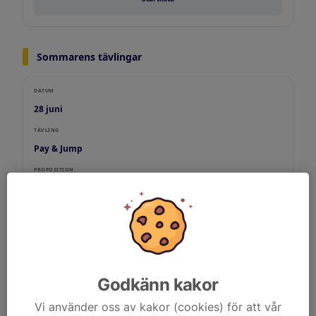
Sommarens tävlingar
DATUM
28 juni
TÄVLING
Pay & Jump
PROPOSITION
Propp TDB
STARTLISTOR
STARTLISTOR
Startlista
Godkänn kakor
Vi använder oss av kakor (cookies) för att vår