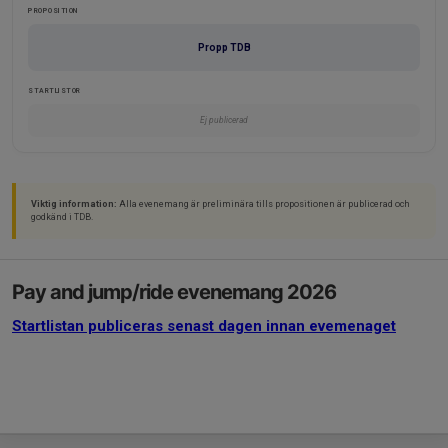
PROPOSITION
Propp TDB
STARTLISTOR
Ej publicerad
Viktig information:
Alla evenemang är preliminära tills propositionen är publicerad och
godkänd i TDB.
Pay and jump/ride evenemang 2026
Startlistan publiceras senast dagen innan evemenaget