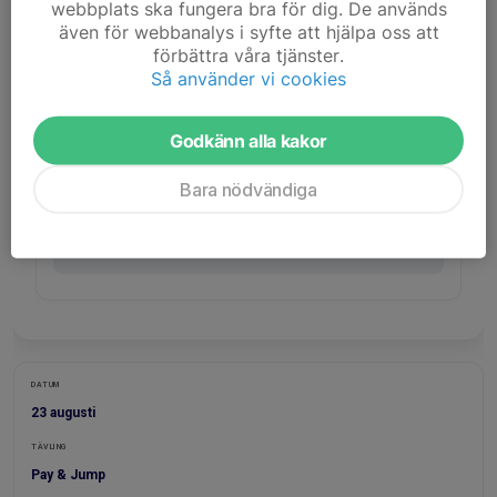
webbplats ska fungera bra för dig. De används
DATUM
även för webbanalys i syfte att hjälpa oss att
29 juli
förbättra våra tjänster.
TÄVLING
Så använder vi cookies
Pay & Jump
PROPOSITION
Godkänn alla kakor
Propp TDB
Bara nödvändiga
STARTLISTOR
STARTLISTA
DATUM
23 augusti
TÄVLING
Pay & Jump