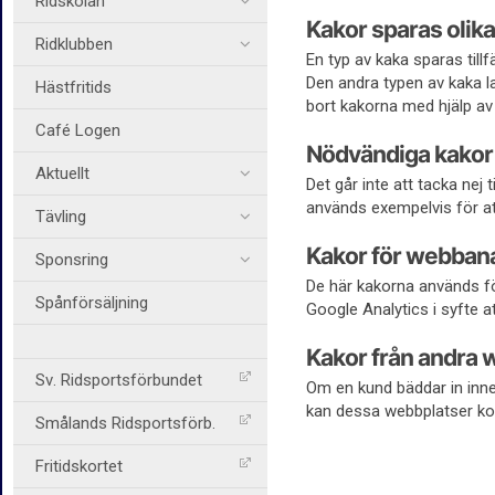
Ridskolan
Kakor sparas olika
Ridklubben
En typ av kaka sparas till
Den andra typen av kaka la
Hästfritids
bort kakorna med hjälp av 
Café Logen
Nödvändiga kakor
Aktuellt
Det går inte att tacka nej
används exempelvis för att
Tävling
Kakor för webban
Sponsring
De här kakorna används fö
Spånförsäljning
Google Analytics i syfte at
Kakor från andra 
Sv. Ridsportsförbundet
Om en kund bäddar in inne
kan dessa webbplatser ko
Smålands Ridsportsförb.
Fritidskortet