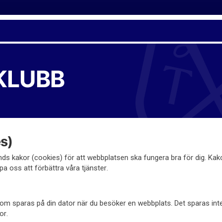
KLUBB
s)
s kakor (cookies) för att webbplatsen ska fungera bra för dig. Ka
pa oss att förbättra våra tjänster.
l som sparas på din dator när du besöker en webbplats. Det sparas in
or.