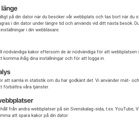
 länge
fälligt på din dator när du besöker vår webbplats och tas bort när du 
gras i din dator under längre tid och används vid ditt nästa besök. D
inställningar i din webbläsare.
 till nödvändiga kakor eftersom de är nödvändiga för att webbplatsen
 komma ihåg dina inställningar och för att logga in.
alys
r att samla in statistik om du har godkänt det. Vi använder mät- oc
t förbättra våra tjänster.
webbplatser
håll från andra webbplatser på sin Svenskalag-sida, t.ex. YouTube, 
mma att spara kakor på din dator.