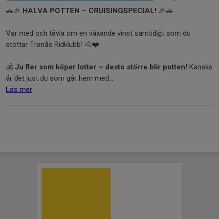
🚗🎉
HALVA POTTEN – CRUISINGSPECIAL!
🎉🚗
Var med och tävla om en växande vinst samtidigt som du
stöttar Tranås Ridklubb! 🐴❤️
💰
Ju fler som köper lotter – desto större blir potten!
Kanske
är det just du som går hem med...
Läs mer