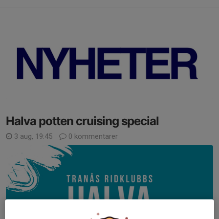
Halva potten cruising special
3 aug, 19:45
0 kommentarer