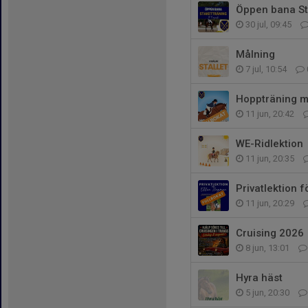
Öppen bana St
30 jul, 09:45
Målning
7 jul, 10:54
Hoppträning m
11 jun, 20:42
WE-Ridlektion
11 jun, 20:35
Privatlektion 
11 jun, 20:29
Cruising 2026
8 jun, 13:01
Hyra häst
5 jun, 20:30