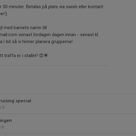
 30 minuter. Betalas på plats via swish eller kontant
r!).
jl med barnets namn till
il.com senast lördagen dagen innan - senast kl.
 i tid så vi hinner planera grupperna!
 träffa er i stallet! 😍🌟
ruising special
0
singen
0