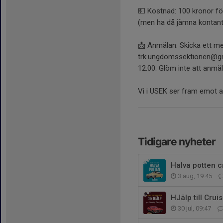
💵 Kostnad: 100 kronor för
(men ha då jämna kontante
📩 Anmälan: Skicka ett me
trk.ungdomssektionen@gma
12.00. Glöm inte att anmäla
Vi i USEK ser fram emot att
Tidigare nyheter
Halva potten c
3 aug, 19:45
HJälp till Crui
30 jul, 09:47