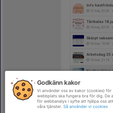
Info hästfritid
12 maj, 23:26
Tårtkalas 18 ju
10 maj, 20:16
Skärpt vaksamh
16 mar, 10:49
Arbetsdag 25 a
10 mar, 21:19
Knatteridning
2 mar, 14:02
Godkänn kakor
Tack till alla
Vi använder oss av kakor (cookies) för 
22 feb, 21:04
webbplats ska fungera bra för dig. De
för webbanalys i syfte att hjälpa oss at
våra tjänster.
Så använder vi cookies