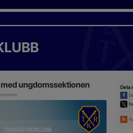
KLUBB
g med ungdomssektionen
Dela 
mentarer
De
De
Ny