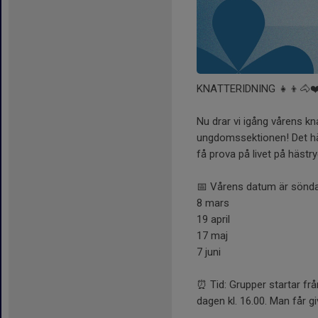
KNATTERIDNING 👧👦🐴❤
Nu drar vi igång vårens k
ungdomssektionen! Det här 
få prova på livet på hästr
📅 Vårens datum är sönda
8 mars
19 april
17 maj
7 juni
⏰ Tid: Grupper startar från
dagen kl. 16.00. Man får giv