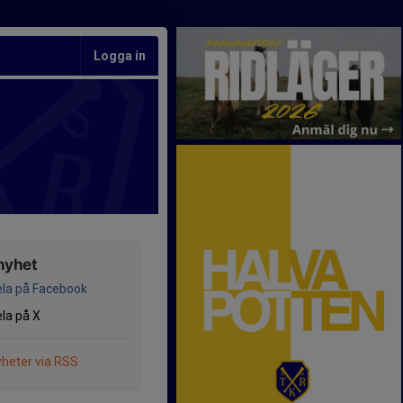
Logga in
nyhet
la på Facebook
la på X
heter via RSS