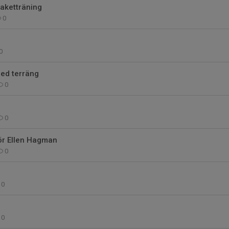
aketträning
0
0
ed terräng
0
0
för Ellen Hagman
0
0
0