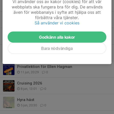
Öppen bana Staketträning
Vi använder oss av kakor (cookies) för att vår
30 jul, 09:45
0
webbplats ska fungera bra för dig. De används
även för webbanalys i syfte att hjälpa oss att
Målning
förbättra våra tjänster.
Så använder vi cookies
7 jul, 10:54
0
Hoppträning med terräng
Godkänn alla kakor
11 jun, 20:42
0
Bara nödvändiga
WE-Ridlektion
11 jun, 20:35
0
Privatlektion för Ellen Hagman
11 jun, 20:29
0
Cruising 2026
8 jun, 13:01
0
Hyra häst
5 jun, 20:30
0