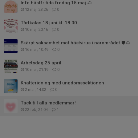
Info hästfritids fredag 15 maj 🐴
12 maj, 23:26
0
Tårtkalas 18 juni kl. 18.00
10 maj, 20:16
0
Skärpt vaksamhet mot hästvirus i närområdet 🛡️🐴
16 mar, 10:49
0
Arbetsdag 25 april
10 mar, 21:19
0
Knatteridning med ungdomssektionen
2 mar, 14:02
0
Tack till alla medlemmar!
22 feb, 21:04
1