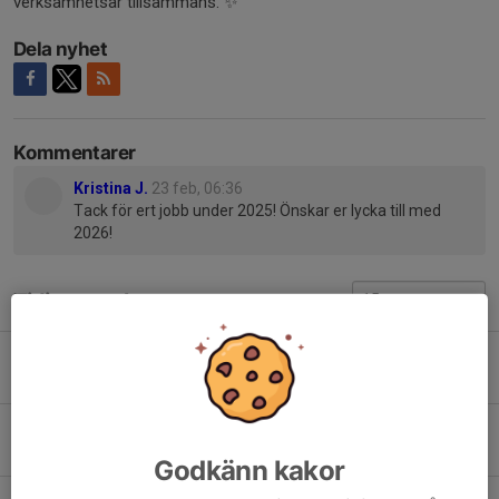
verksamhetsår tillsammans. ✨
Dela nyhet
Kommentarer
Kristina J.
23 feb, 06:36
Tack för ert jobb under 2025! Önskar er lycka till med
2026!
Tidigare nyheter
Halva potten cruising special
3 aug, 19:45
0
HJälp till Cruisingen
30 jul, 09:47
0
Godkänn kakor