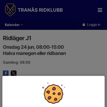
TRANÅS RIDKLUBB
Logga in
Kalender
Ridläger J1
Onsdag 24 jun, 08:00-15:00
Halva manegen eller ridbanan
Samling: 08:00