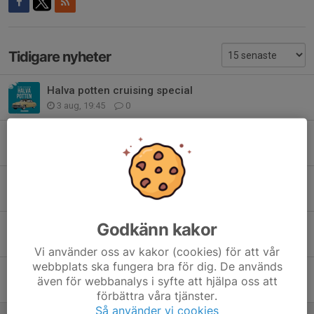
Tidigare nyheter
Halva potten cruising special
3 aug, 19:45
0
HJälp till Cruisingen
30 jul, 09:47
0
Öppen bana Staketträning
30 jul, 09:45
0
Godkänn kakor
Målning
7 jul, 10:54
0
Vi använder oss av kakor (cookies) för att vår
webbplats ska fungera bra för dig. De används
Hoppträning med terräng
även för webbanalys i syfte att hjälpa oss att
11 jun, 20:42
0
förbättra våra tjänster.
Så använder vi cookies