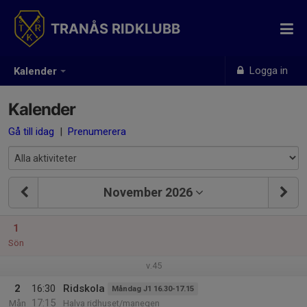
TRANÅS RIDKLUBB
Logga in
Kalender
Kalender
Gå till idag
|
Prenumerera
November 2026
1
Sön
v.45
2
16:30
Ridskola
Måndag J1 16.30-17.15
17:15
Mån
Halva ridhuset/manegen