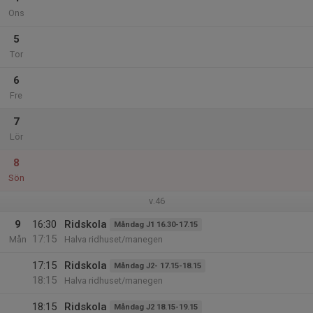
Ons
5
Tor
6
Fre
7
Lör
8
Sön
v.46
9
16:30
Ridskola
Måndag J1 16.30-17.15
17:15
Mån
Halva ridhuset/manegen
17:15
Ridskola
Måndag J2- 17.15-18.15
18:15
Halva ridhuset/manegen
18:15
Ridskola
Måndag J2 18.15-19.15