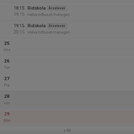
18:15
Ridskola
Årselever
19:15
Halva ridhuset/manegen
19:15
Ridskola
Årselever
20:15
Halva ridhuset/manegen
25
Ons
26
Tor
27
Fre
28
Lör
29
Sön
v.49