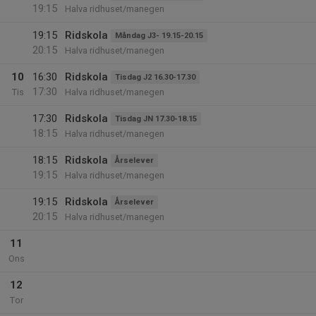
19:15
Halva ridhuset/manegen
19:15
Ridskola
Måndag J3- 19.15-20.15
20:15
Halva ridhuset/manegen
10
16:30
Ridskola
Tisdag J2 16.30-17.30
17:30
Tis
Halva ridhuset/manegen
17:30
Ridskola
Tisdag JN 17.30-18.15
18:15
Halva ridhuset/manegen
18:15
Ridskola
Årselever
19:15
Halva ridhuset/manegen
19:15
Ridskola
Årselever
20:15
Halva ridhuset/manegen
11
Ons
12
Tor