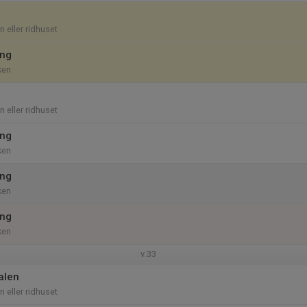
 eller ridhuset
ing
ken
 eller ridhuset
ing
ken
ing
ken
ing
ken
v.33
alen
 eller ridhuset