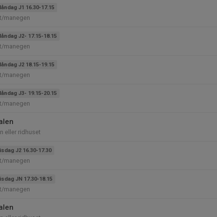
åndag J1 16.30-17.15
et/manegen
åndag J2- 17.15-18.15
et/manegen
åndag J2 18.15-19.15
et/manegen
åndag J3- 19.15-20.15
et/manegen
alen
 eller ridhuset
isdag J2 16.30-17.30
et/manegen
isdag JN 17.30-18.15
et/manegen
alen