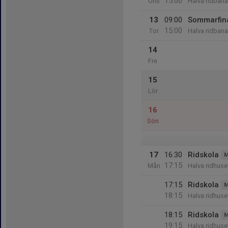
15:00
Ons
Halva ridbanan
13
09:00
Sommarfin
15:00
Tor
Halva ridbanan
14
Fre
15
Lör
16
Sön
17
16:30
Ridskola
M
17:15
Mån
Halva ridhus
17:15
Ridskola
M
18:15
Halva ridhus
18:15
Ridskola
M
19:15
Halva ridhus