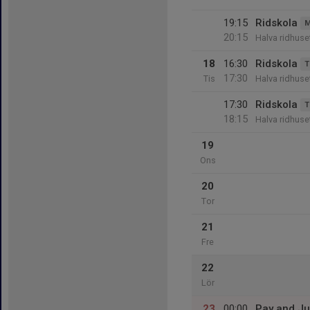
19:15
Ridskola
M
20:15
Halva ridhus
18
16:30
Ridskola
T
17:30
Tis
Halva ridhus
17:30
Ridskola
T
18:15
Halva ridhus
19
Ons
20
Tor
21
Fre
22
Lör
23
00:00
Pay and J