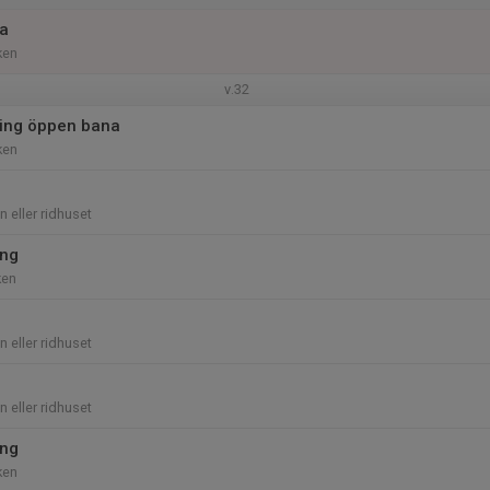
a
ken
v.32
ing öppen bana
ken
 eller ridhuset
ing
ken
 eller ridhuset
 eller ridhuset
ing
ken