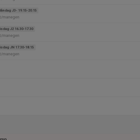
åndag J3- 19.15-20.15
et/manegen
isdag J2 16.30-17.30
et/manegen
isdag JN 17.30-18.15
et/manegen
ump