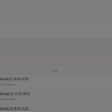
v.36
åndag J1 16.30-17.15
et/manegen
åndag J2- 17.15-18.15
et/manegen
åndag J2 18.15-19.15