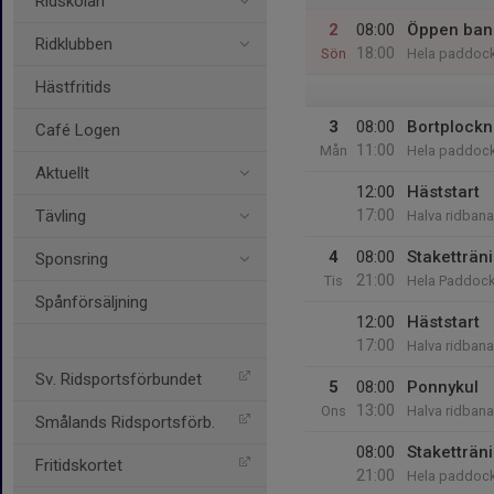
Ridskolan
2
08:00
Öppen ban
Ridklubben
18:00
Sön
Hela paddoc
Hästfritids
3
08:00
Bortplockn
Café Logen
11:00
Mån
Hela paddoc
Aktuellt
12:00
Häststart
17:00
Tävling
Halva ridbanan
4
08:00
Staketträn
Sponsring
21:00
Tis
Hela Paddoc
Spånförsäljning
12:00
Häststart
17:00
Halva ridbanan
Sv. Ridsportsförbundet
5
08:00
Ponnykul
13:00
Ons
Halva ridbanan
Smålands Ridsportsförb.
08:00
Staketträn
Fritidskortet
21:00
Hela paddoc