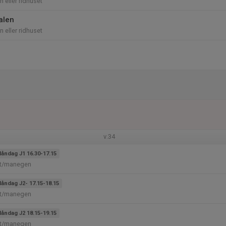
 eller ridhuset
alen
 eller ridhuset
v.34
åndag J1 16.30-17.15
et/manegen
åndag J2- 17.15-18.15
et/manegen
åndag J2 18.15-19.15
et/manegen