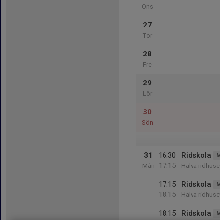
Ons
27
Tor
28
Fre
29
Lör
30
Sön
31
16:30
Ridskola
M
17:15
Mån
Halva ridhus
17:15
Ridskola
M
18:15
Halva ridhus
18:15
Ridskola
M