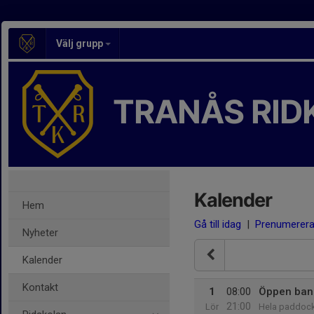
Välj grupp
TRANÅS RID
Kalender
Hem
Gå till idag
|
Prenumerer
Nyheter
Kalender
Kontakt
1
08:00
Öppen ban
21:00
Lör
Hela paddoc