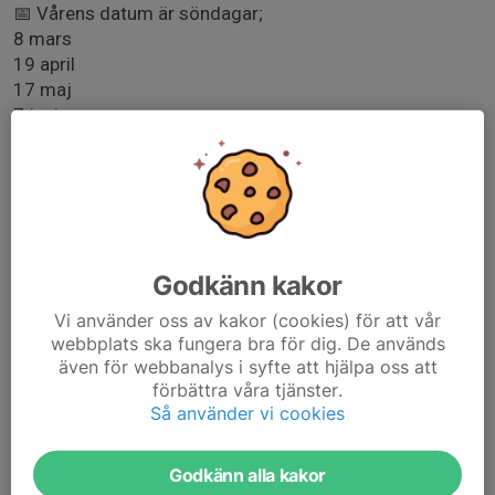
📅 Vårens datum är söndagar;
8 mars
19 april
17 maj
7 juni
⏰ Tid: Grupper startar från kl. 13.30. Varje pass är 30
minuter och vi avslutar dagen kl. 16.00. Man får givetvis
vara med på fler tillfällen!
💵 Kostnad: 100 kronor för 30 minuter. Betalas på plats
Godkänn kakor
via swish eller kontant (men ha då jämna kontanter!).
Vi använder oss av kakor (cookies) för att vår
webbplats ska fungera bra för dig. De används
📩 Anmälan: Skicka ett mejl med barnets namn till
även för webbanalys i syfte att hjälpa oss att
trk.ungdomssektionen@gmail.com senast lördagen
förbättra våra tjänster.
dagen innan - senast kl. 12.00. Glöm inte att anmäla i tid
Så använder vi cookies
så vi hinner planera grupperna!
Vi i USEK ser fram emot att träffa er i stallet! 😍🌟
Godkänn alla kakor