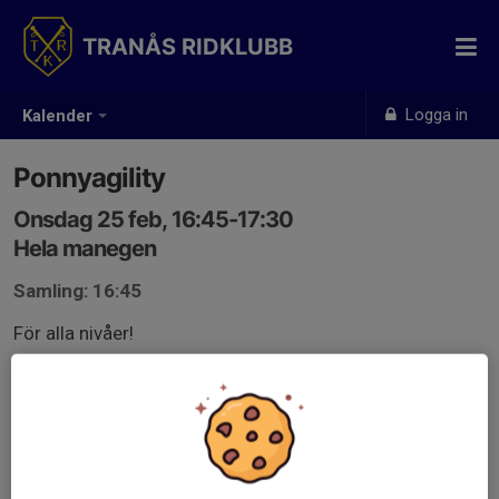
TRANÅS RIDKLUBB
Logga in
Kalender
Ponnyagility
Onsdag 25 feb, 16:45-17:30
Hela manegen
Samling: 16:45
För alla nivåer!