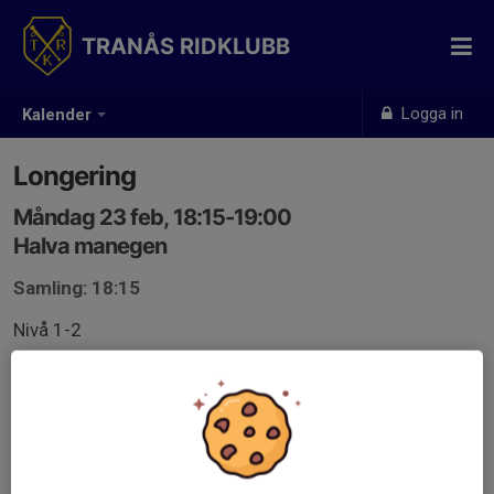
TRANÅS RIDKLUBB
Logga in
Kalender
Longering
Måndag 23 feb, 18:15-19:00
Halva manegen
Samling: 18:15
Nivå 1-2