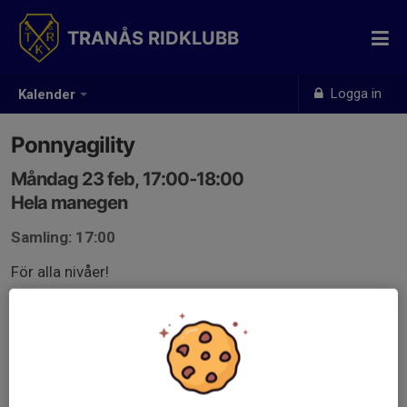
TRANÅS RIDKLUBB
Logga in
Kalender
Ponnyagility
Måndag 23 feb, 17:00-18:00
Hela manegen
Samling: 17:00
För alla nivåer!