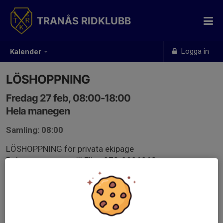
TRANÅS RIDKLUBB
Logga in
Kalender
LÖSHOPPNING
Fredag 27 feb, 08:00-18:00
Hela manegen
Samling: 08:00
LÖSHOPPNING för privata ekipage
Boka genom sms till Elina 073-0806063
Vill du rida på den andra delen under dagen? Sms Elina
073-0806063 för att kolla lediga tider.