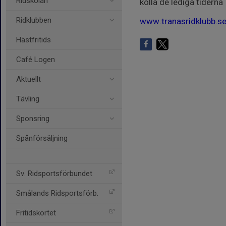
Ridskolan
kolla de lediga tiderna
Ridklubben
www.tranasridklubb.s
Hästfritids
Café Logen
Aktuellt
Tävling
Sponsring
Spånförsäljning
Sv. Ridsportsförbundet
Smålands Ridsportsförb.
Fritidskortet