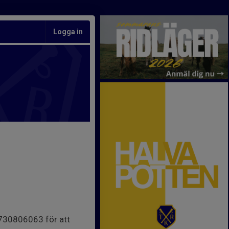
Logga in
0730806063 för att