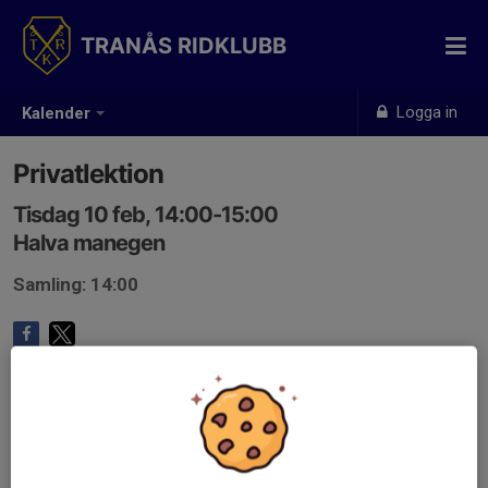
TRANÅS RIDKLUBB
Logga in
Kalender
Privatlektion
Tisdag 10 feb, 14:00-15:00
Halva manegen
Samling: 14:00