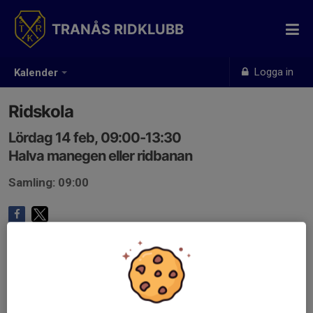
TRANÅS RIDKLUBB
Logga in
Kalender
Ridskola
Lördag 14 feb, 09:00-13:30
Halva manegen eller ridbanan
Samling: 09:00