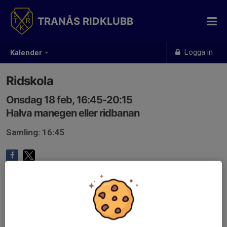
TRANÅS RIDKLUBB
Logga in
Kalender
Ridskola
Onsdag 18 feb, 16:45-20:15
Halva manegen eller ridbanan
Samling: 16:45