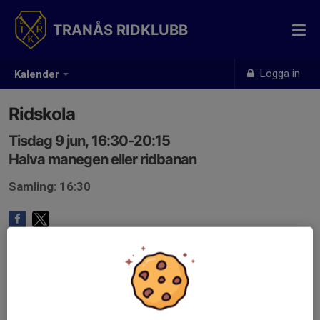
TRANÅS RIDKLUBB
Logga in
Kalender
Ridskola
Tisdag 9 jun, 16:30-20:15
Halva manegen eller ridbanan
Samling: 16:30