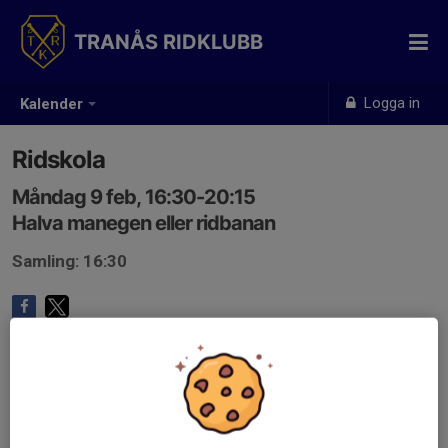
TRANÅS RIDKLUBB
Logga in
Kalender
Ridskola
Måndag 9 feb, 16:30-20:15
Halva manegen eller ridbanan
Samling: 16:30