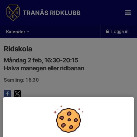
TRANÅS RIDKLUBB
Logga in
Kalender
Ridskola
Måndag 2 feb, 16:30-20:15
Halva manegen eller ridbanan
Samling: 16:30