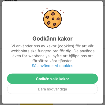
Ryttare
Agnes Tell
Alva Söderström
Godkänn kakor
Inez Ahnberg
Vi använder oss av kakor (cookies) för att vår
webbplats ska fungera bra för dig. De används
Irma Eklund
även för webbanalys i syfte att hjälpa oss att
förbättra våra tjänster.
Så använder vi cookies
Lova Sjöberg
Godkänn alla kakor
Bara nödvändiga