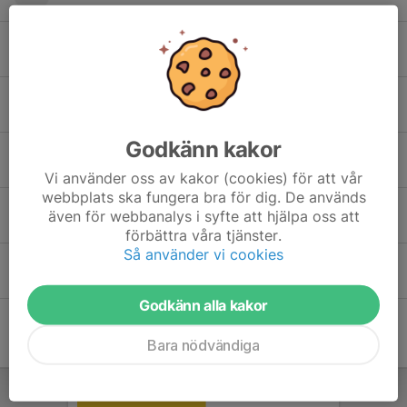
Alva Wallinder
Ellen Ljungström
Godkänn kakor
Isabelle Bonta
Vi använder oss av kakor (cookies) för att vår
webbplats ska fungera bra för dig. De används
Linnea Lägermo
även för webbanalys i syfte att hjälpa oss att
förbättra våra tjänster.
Så använder vi cookies
Madeleine Johansson
Godkänn alla kakor
Bara nödvändiga