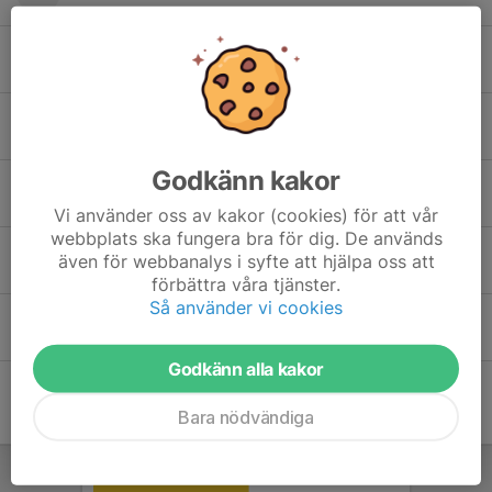
Eva Levander
Lena Matsson
Godkänn kakor
Marie Liljeblad
Vi använder oss av kakor (cookies) för att vår
webbplats ska fungera bra för dig. De används
Waraporn Charoenwatthanakorn
även för webbanalys i syfte att hjälpa oss att
förbättra våra tjänster.
Så använder vi cookies
Weronica Svensson
Godkänn alla kakor
Bara nödvändiga