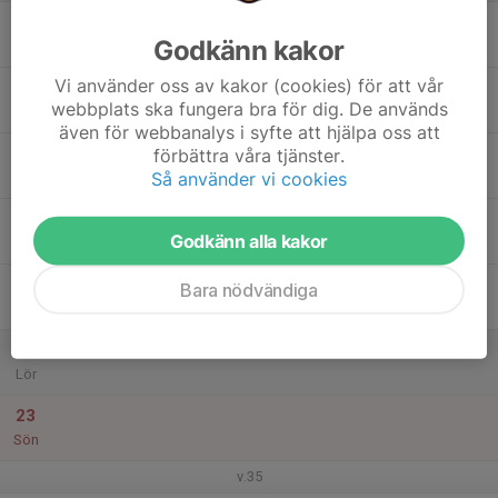
17
Godkänn kakor
Mån
Vi använder oss av kakor (cookies) för att vår
18
webbplats ska fungera bra för dig. De används
Tis
även för webbanalys i syfte att hjälpa oss att
19
förbättra våra tjänster.
Så använder vi cookies
Ons
20
Godkänn alla kakor
Tor
21
Bara nödvändiga
Fre
22
Lör
23
Sön
v.35