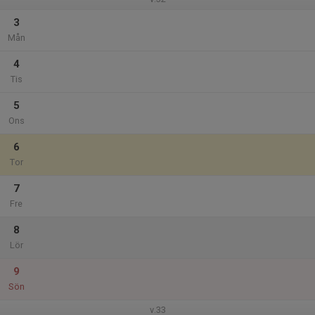
3
Mån
4
Tis
5
Ons
6
Tor
7
Fre
8
Lör
9
Sön
v.33