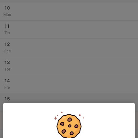
10
Mån
11
Tis
12
Ons
13
Tor
14
Fre
15
Lör
16
Sön
v.34