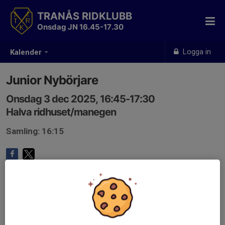
TRANÅS RIDKLUBB
Onsdag JN 16.45-17.30
Logga in
Kalender
Junior Nybörjare
Onsdag 3 dec 2025, 16:45-17:30
Halva ridhuset/manegen
Samling: 16:15